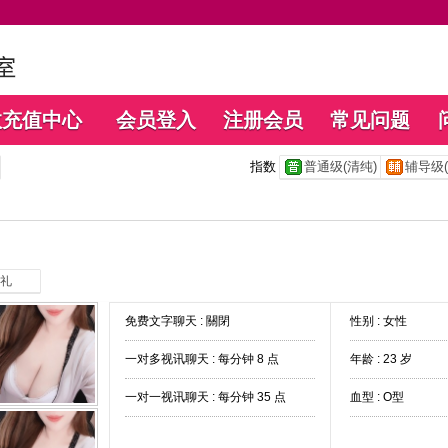
数充值中心
会员登入
注册会员
常见问题
指数
普通级(清纯)
辅导级(
礼
免费文字聊天 :
關閉
性别 : 女性
一对多视讯聊天 :
每分钟 8 点
年龄 : 23 岁
一对一视讯聊天 :
每分钟 35 点
血型 : O型