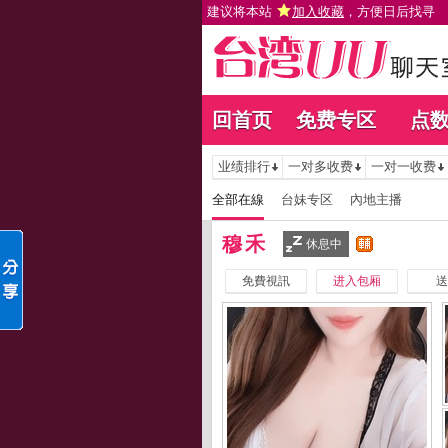
建议将本站
加入收藏
，方便日后找寻
回首页
免费专区
点
业绩排行
一对多收费
一对一收费
全部在線
台妹专区
內地主播
穆禾
休息中
免費視訊
进入包厢
送