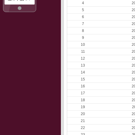
4
2
5
2
6
2
7
2
8
2
9
2
10
2
11
2
12
2
13
2
14
2
15
2
16
2
17
2
18
2
19
2
20
2
21
2
22
2
23
2