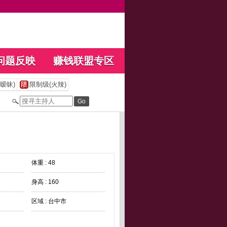
问题反映
赚钱联盟专区
暧昧)
限制级(火辣)
体重 : 48
身高 : 160
区域 : 台中市