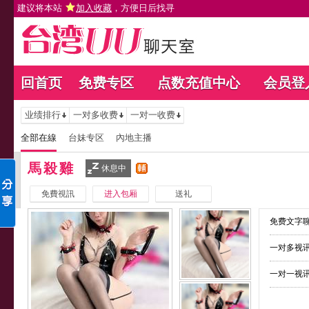
建议将本站
加入收藏
，方便日后找寻
回首页
免费专区
点数充值中心
会员登
业绩排行
一对多收费
一对一收费
全部在線
台妹专区
內地主播
馬殺雞
休息中
免費視訊
进入包厢
送礼
免费文字聊
一对多视讯
一对一视讯